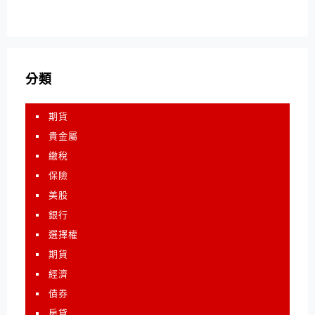
分類
期貨
貴金屬
繳稅
保險
美股
銀行
選擇權
期貨
經濟
債券
房貸