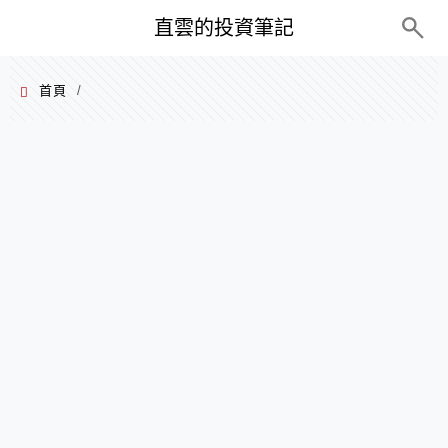
PC+M
直雲的投資筆記
首頁
/
2021 年 11 月