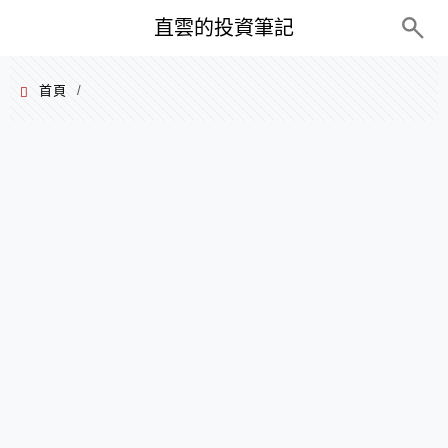
PC+M
直雲的投資筆記
首頁
/
2024 年 06 月