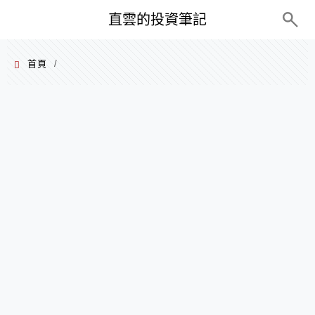
PC+M
直雲的投資筆記
首頁
/
2023 年 03 月