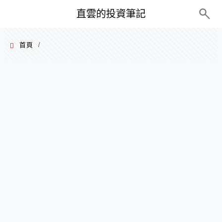
PC+M
直雲的投資筆記
首頁
/
2025 年 04 月