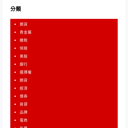
分類
期貨
貴金屬
繳稅
保險
美股
銀行
選擇權
期貨
經濟
債券
房貸
品牌
電商