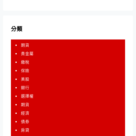
分類
期貨
貴金屬
繳稅
保險
美股
銀行
選擇權
期貨
經濟
債券
房貸