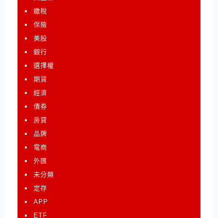
繳稅
保險
美股
銀行
選擇權
期貨
經濟
債券
房貸
品牌
電商
外匯
未分類
定存
APP
ETF