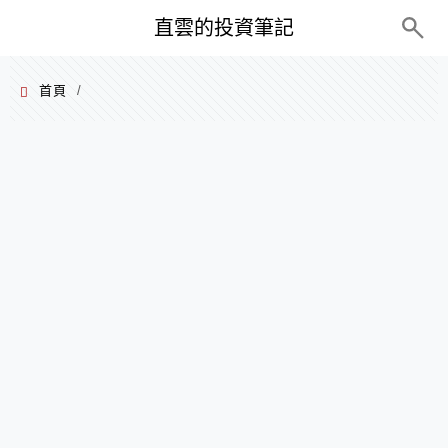
PC+M
直雲的投資筆記
首頁
/
2024 年 08 月