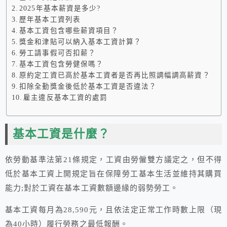
2025年基本薪資是多少?
歷年基本工資列表
基本工資包含哪些薪資項目？
獎金和津貼可以納入基本工資計算？
勞工請事假可否扣薪？
基本工資包含勞健保嗎？
原約定工資已高於基本工資者是否再比照調幅調高薪資？
扣除全勤獎金後低於基本工資是否違法？
雇主違反基本工資的處罰
基本工資是什麼？
依勞動基準法第21條規定，工資由勞僱雙方議定之，但不得
低於基本工資上開規定旨在保障勞工基本生活並維持其購買
能力;對於工資在基本工資數額邊緣的弱勢勞工。
基本工資每月為28,590元，且依法定正常工作時數上限（現
為40小時）履行勞務之最低報酬。