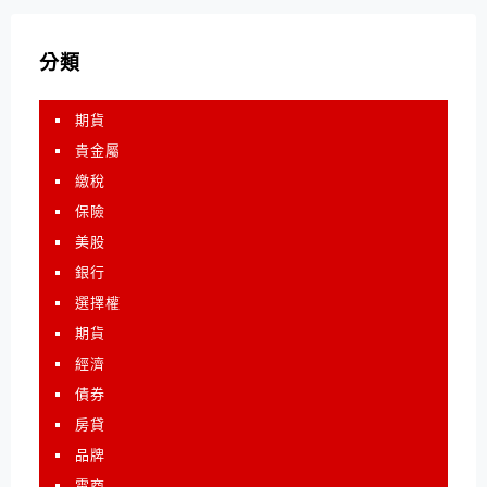
分類
期貨
貴金屬
繳稅
保險
美股
銀行
選擇權
期貨
經濟
債券
房貸
品牌
電商