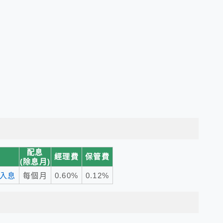
配息
經理費
保管費
(除息月)
入息
每個月
0.60%
0.12%