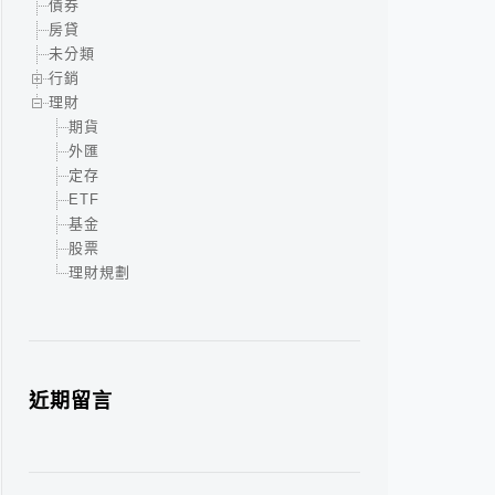
債券
房貸
未分類
行銷
理財
期貨
外匯
定存
ETF
基金
股票
理財規劃
近期留言