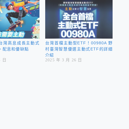
安聯台灣高息成長主動式
台灣首檔主動型ETF！00980A 野
股、配息和優缺點
村臺灣智慧優選主動式ETF的詳細
介紹
4 日
2025 年 3 月 26 日