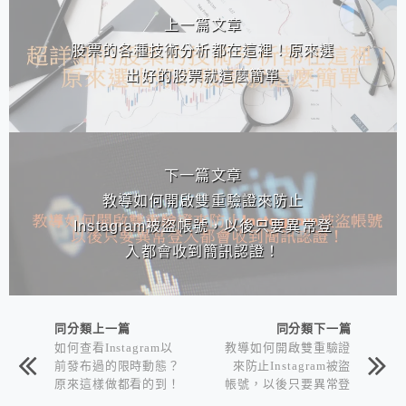
上一篇文章
股票的各種技術分析都在這裡！原來選
出好的股票就這麼簡單
下一篇文章
教導如何開啟雙重驗證來防止
Instagram被盜帳號，以後只要異常登
入都會收到簡訊認證！
同分類上一篇
同分類下一篇
如何查看Instagram以
教導如何開啟雙重驗證
前發布過的限時動態？
來防止Instagram被盜
原來這樣做都看的到！
帳號，以後只要異常登
入都會收到簡訊認證！