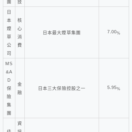
團
技
日
本
核
煙
心
7.00
日本最大煙草集團
%
草
消
公
費
司
MS
&A
D
金
5.95
保
日本三大保險控股之一
%
融
險
集
團
資
佳
訊