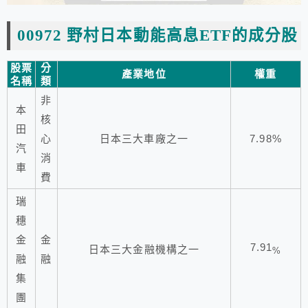
00972 野村日本動能高息ETF
的
成分股
股票
分
產業地位
權重
名稱
類
非
本
核
田
心
日本三大車廠之一
7.98%
汽
消
車
費
瑞
穗
金
金
7.91
日本三大金融機構之一
%
融
融
集
團