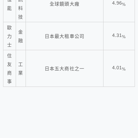
4.96
全球鏡頭大廠
%
能
科
技
歐
金
4.31
力
日本最大租車公司
%
融
士
住
友
工
4.01
日本五大商社之一
%
商
業
事