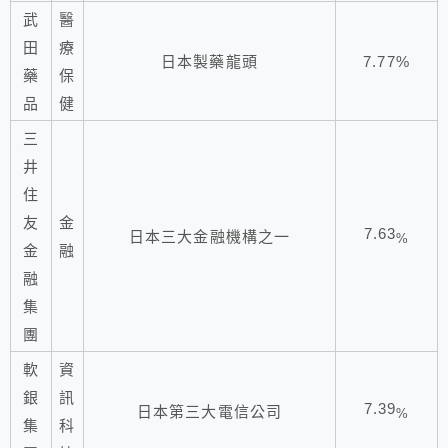
武
醫
田
療
日本製藥龍頭
7.77%
藥
保
品
健
三
井
住
友
金
7.63
日本三大金融機構之一
%
金
融
融
集
團
軟
資
銀
訊
7.39
日本第三大電信公司
%
集
科