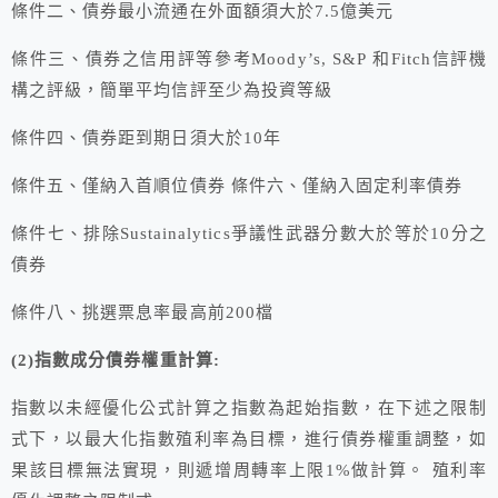
條件二、債券最小流通在外面額須大於7.5億美元
條件三、債券之信用評等參考Moody’s, S&P 和Fitch信評機
構之評級，簡單平均信評至少為投資等級
條件四、債券距到期日須大於10年
條件五、僅納入首順位債券 條件六、僅納入固定利率債券
條件七、排除Sustainalytics爭議性武器分數大於等於10分之
債券
條件八、挑選票息率最高前200檔
(2)指數成分債券權重計算:
指數以未經優化公式計算之指數為起始指數，在下述之限制
式下，以最大化指數殖利率為目標，進行債券權重調整，如
果該目標無法實現，則遞增周轉率上限1%做計算。 殖利率