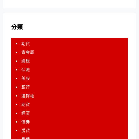
分類
期貨
貴金屬
繳稅
保險
美股
銀行
選擇權
期貨
經濟
債券
房貸