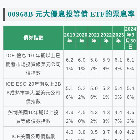
00968B 元大優息投等債 ETF的票息率
2024
2019
2020
2021
2022
2023
年9
債券指數
年
年
年
年
年
月30
日
ICE 優息 10 年期以上已
6.2
6.0
5.8
5.9
6.1
6.1
開發市場投資級美元公司
1%
1%
7%
9%
4%
5%
債指數
ICE ESG 20年期以上BB
5.1
5.2
5.0
5.2
5.4
5.4
B成熟市場大型美元公司
6%
2%
6%
1%
0%
6%
債指數
彭博美國10年期以上投
4.9
4.5
4.3
4.3
4.4
4.5
資等級債券指數
2%
0%
2%
8%
7%
3%
4.0
3.8
3.5
3.7
4.0
4.2
ICE美國公司債指數