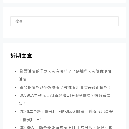
近期文章
影響油價的重要因素有哪些？了解這些因素讓你更懂
油價！
黃金的價格趨勢怎麼看？教你看出黃金未來的價格！
00990A主動元大AI新經濟ETF值得買嗎？快來看這
篇！
2026年台灣主動式ETF的列表和推薦，讓你找出最好
主動式ETF！
00986A 主動台新龍頭成長 ETF｜成分股、配息和優