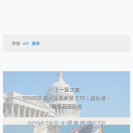
標籤:
etf
,
債券
相連文章
上一篇文章
00967B 元大優息美債 ETF｜成分債、
配息和優缺點