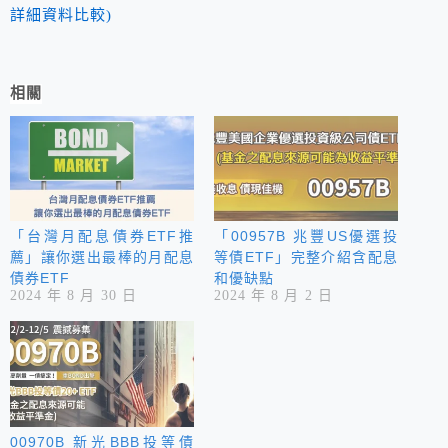
詳細資料比較)
相關
「台灣月配息債券ETF推
「00957B 兆豐US優選投
薦」讓你選出最棒的月配息
等債ETF」完整介紹含配息
債券ETF
和優缺點
2024 年 8 月 30 日
2024 年 8 月 2 日
00970B 新光BBB投等債