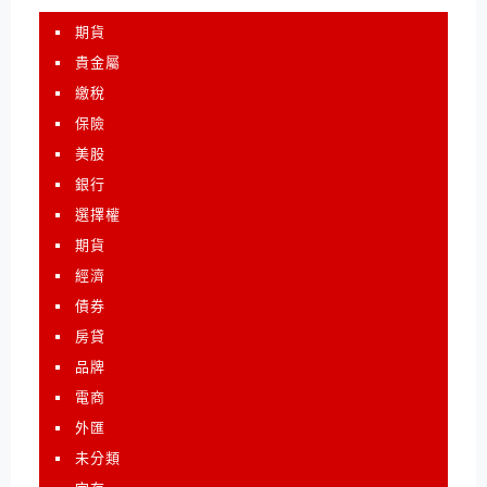
期貨
貴金屬
繳稅
保險
美股
銀行
選擇權
期貨
經濟
債券
房貸
品牌
電商
外匯
未分類