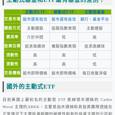
主動式ETF
被動式ETF
主動型基金
交易市場
股市還有投信
股市還有投信
銀行、基金平台
選股方式
主動選股
追蹤指數表現
主動選股
費用率
介於中間
低
高
投資目標
追求高績效
複製指數表現
追求高績效
流動性
高
高
低
流動性
高
高
低
交易價格
股市即時價格
股市即時價格
每日收盤淨值
國外的主動式ETF
目前美國上最知名的主動型 ETF 是綽號木頭姊的 Cathie
Wood 主理的ARKK，主要是由木頭姊和其投資團隊透過在
正常情況下主要投資相關的破壞性創新的投資主題的公司和