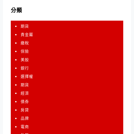
分類
期貨
貴金屬
繳稅
保險
美股
銀行
選擇權
期貨
經濟
債券
房貸
品牌
電商