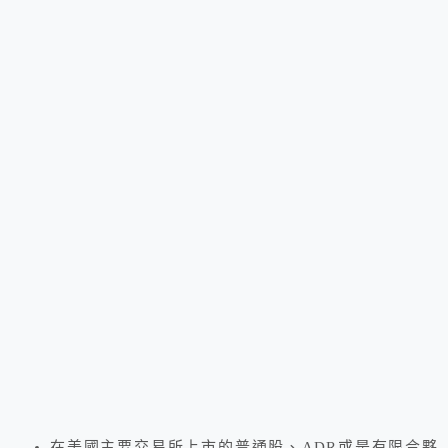
在美國主要交易所上市的普通股、ADR或是有限合夥