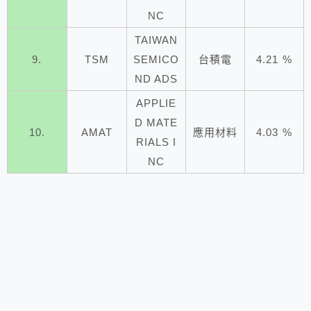
NC
TAIWAN
9.
TSM
SEMICO
台積電
4.21 %
ND ADS
APPLIE
D MATE
10.
AMAT
應用材料
4.03 %
RIALS I
NC