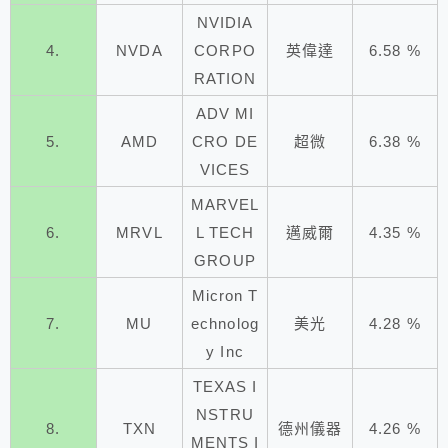
NVIDIA
4.
NVDA
CORPO
英偉達
6.58 %
RATION
ADV MI
5.
AMD
CRO DE
超微
6.38 %
VICES
MARVEL
6.
MRVL
L TECH
邁威爾
4.35 %
GROUP
Micron T
7.
MU
echnolog
美光
4.28 %
y Inc
TEXAS I
NSTRU
8.
TXN
德州儀器
4.26 %
MENTS I