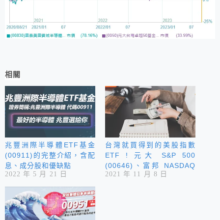
相關
兆豐洲際半導體ETF基金
台灣就買得到的美股指數
(00911)的完整介紹，含配
ETF ! 元大 S&P 500
息、成分股和優缺點
(00646)、富邦 NASDAQ
2022 年 5 月 21 日
2021 年 11 月 8 日
(00662 )、國泰美國道瓊
(00668)和國泰美國費城半
導體基金(代號00830)