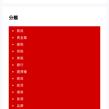
分類
期貨
貴金屬
繳稅
保險
美股
銀行
選擇權
期貨
經濟
債券
房貸
品牌