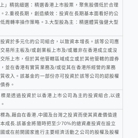
而上」精挑細選：精選香港上市股票，聚焦股價低於合理
。2.重視長期，創造績效：投資在長期基本面看好的公
低周轉率操作策略。3.大型股為主：精選體質強健大型
在投資於多元化的公司組合，以致資本增長。該等公司應
交易所主板及/或創業板上市及/或雖非在香港成立或沒
聯交所上市，但於其他管轄區域成立或於其他管轄的證券
，並在香港有實質業務及/或從其在香港所經營的業務
實質收入。該基金的一部份亦可投資於該等公司的認股權
換債券。
目標是透過投資於以香港上市公司為主的投資組合,以達
值。
標為,藉由在香港,中國及台灣之投資而使其資產價值達
本成長.該基金將隨時把至少70%的總資產投資在設立
中國或在前開國家進行主要經濟活動之公司的股權及股權