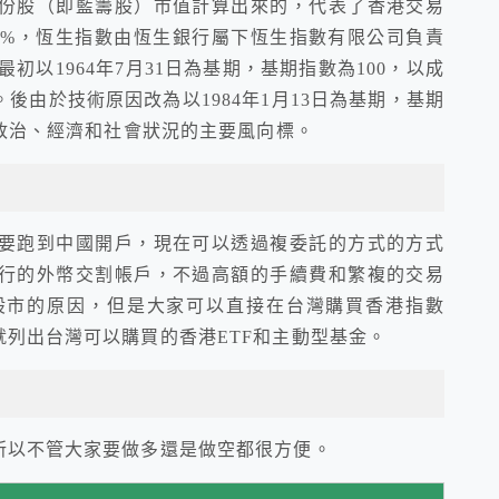
份股（即藍籌股）市值計算出來的，代表了香港交易
0%，恆生指數由恆生銀行屬下恆生指數有限公司負責
初以1964年7月31日為基期，基期指數為100，以成
後由於技術原因改為以1984年1月13日為基期，基期
港政治、經濟和社會狀況的主要風向標。
要跑到中國開戶，現在可以透過複委託的方式的方式
行的外幣交割帳戶，不過高額的手續費和繁複的交易
股市的原因，但是大家可以直接在台灣購買香港指數
就列出台灣可以購買的香港ETF和主動型基金。
所以不管大家要做多還是做空都很方便。