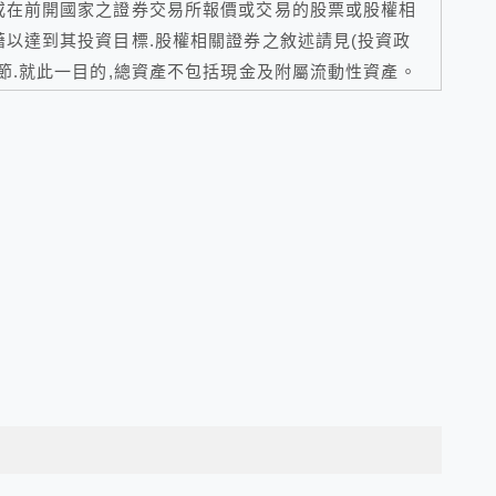
或在前開國家之證券交易所報價或交易的股票或股權相
藉以達到其投資目標.股權相關證券之敘述請見(投資政
章節.就此一目的,總資產不包括現金及附屬流動性資產。
事