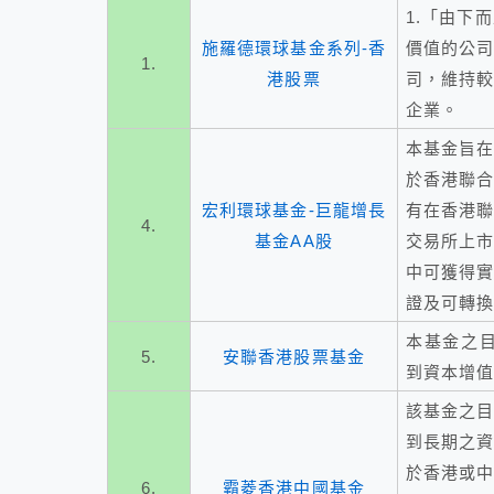
1.「由下
施羅德環球基金系列-香
價值的公司
1.
港股票
司，維持較
企業。
本基金旨
於香港聯合
宏利環球基金-巨龍增長
有在香港
4.
基金AA股
交易所上市
中可獲得
證及可轉
本基金之
5.
安聯香港股票基金
到資本增
該基金之目
到長期之資
於香港或
6.
霸菱香港中國基金