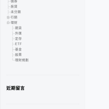
債券
房貸
未分類
行銷
理財
期貨
外匯
定存
ETF
基金
股票
理財規劃
近期留言