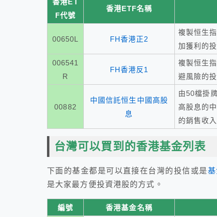
香港ET
香港ETF名稱
F代號
複製恒生指
00650L
FH香港正2
加獲利的
006541
複製恒生指
FH香港反1
R
避風險的
由50檔掛
中國信託恒生中國高股
00882
高股息的中
息
的銷售收
台灣可以買到的香港基金列表
下面的基金都是可以直接在台灣的投信或是
基
是大家最方便投資港股的方式。
編號
香港基金名稱