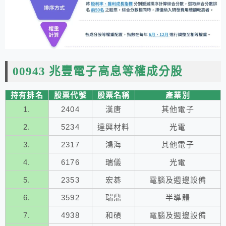
00943 兆豐電子高息等權成分股
持有排名
股票代號
股票名稱
產業別
1.
2404
漢唐
其他電子
2.
5234
達興材料
光電
3.
2317
鴻海
其他電子
4.
6176
瑞儀
光電
5.
2353
宏碁
電腦及週邊設備
6.
3592
瑞鼎
半導體
7.
4938
和碩
電腦及週邊設備