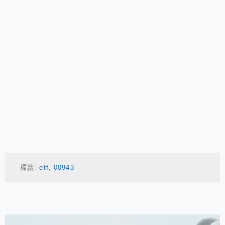
標籤:
etf
,
00943
相連文章