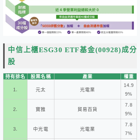
中信上櫃ESG30 ETF基金(00928)成分
股
持有排名
股票名稱
產業
權重
14.9
1.
元太
光電業
9%
7.8
2.
寶雅
貿易百貨
9%
7.8
3.
中光電
光電業
7%