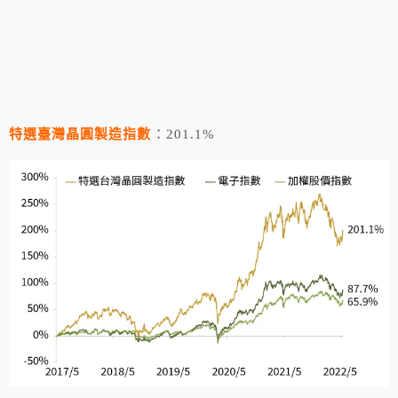
特選臺灣晶圓製造指數
：201.1%