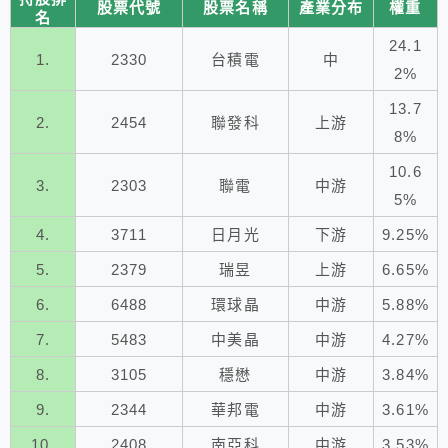
股票代號
股票名稱
產業分布
權重
名
24.1
1.
2330
台積電
中
2%
13.7
2.
2454
聯發科
上游
8%
10.6
3.
2303
聯電
中游
5%
4.
3711
日月光
下游
9.25%
5.
2379
瑞昱
上游
6.65%
6.
6488
環球晶
中游
5.88%
7.
5483
中美晶
中游
4.27%
8.
3105
穩懋
中游
3.84%
9.
2344
華邦電
中游
3.61%
10.
2408
南亞科
中游
3.53%