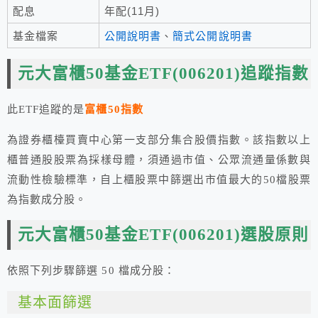
配息
年配(11月)
基金檔案
公開說明書
、
簡式公開說明書
元大富櫃50基金ETF
(006201)追蹤指數
此ETF追蹤的是
富櫃50指數
為證券櫃檯買賣中心第一支部分集合股價指數。該指數以上
櫃普通股股票為採樣母體，須通過市值、公眾流通量係數與
流動性檢驗標準，自上櫃股票中篩選出市值最大的50檔股票
為指數成分股。
元大富櫃50基金ETF
(006201)選股原則
依照下列步驟篩選 50 檔成分股：
基本面篩選