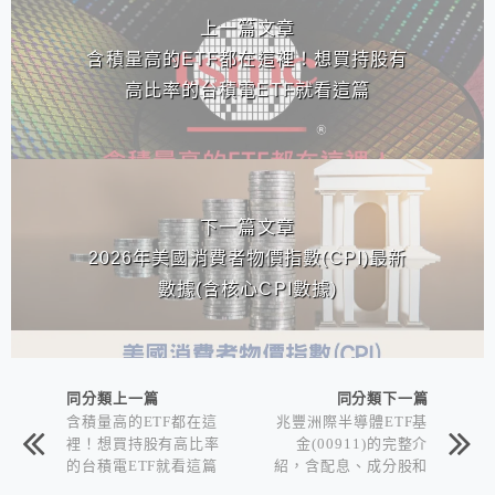
上一篇文章
含積量高的ETF都在這裡！想買持股有
高比率的台積電ETF就看這篇
下一篇文章
2026年美國消費者物價指數(CPI)最新
數據(含核心CPI數據)
同分類上一篇
同分類下一篇
含積量高的ETF都在這
兆豐洲際半導體ETF基
裡！想買持股有高比率
金(00911)的完整介
的台積電ETF就看這篇
紹，含配息、成分股和
優缺點