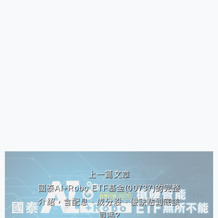
相連文章
上一篇文章
國泰AI+Robo ETF基金(00737)的完整
介紹，含配息、成分股、優缺點到底該
買嗎?