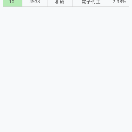
10.
4938
和碩
電子代工
2.38%