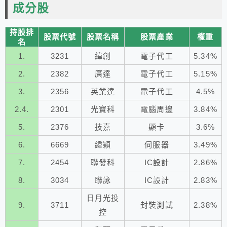
成分股
持股排
股票代號
股票名稱
股票產業
權重
名
1.
3231
緯創
電子代工
5.34%
2.
2382
廣達
電子代工
5.15%
3.
2356
英業達
電子代工
4.5%
2.4.
2301
光寶科
電腦周邊
3.84%
5.
2376
技嘉
顯卡
3.6%
6.
6669
緯穎
伺服器
3.49%
7.
2454
聯發科
IC設計
2.86%
8.
3034
聯詠
IC設計
2.83%
日月光投
9.
3711
封裝測試
2.38%
控