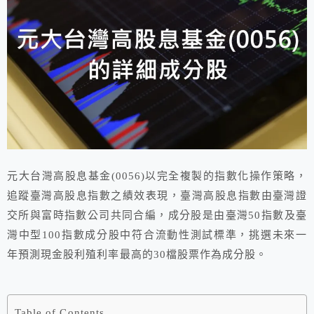
元大台灣高股息基金(0056)以完全複製的指數化操作策略，
追蹤臺灣高股息指數之績效表現，臺灣高股息指數由臺灣證
交所與富時指數公司共同合編，成分股是由臺灣50指數及臺
灣中型100指數成分股中符合流動性測試標準，挑選未來一
年預測現金股利殖利率最高的30檔股票作為成分股。
Table of Contents