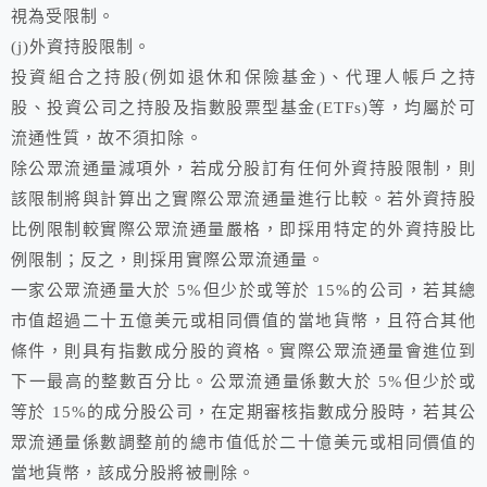
視為受限制。
(j)外資持股限制。
投資組合之持股(例如退休和保險基金)、代理人帳戶之持
股、投資公司之持股及指數股票型基金(ETFs)等，均屬於可
流通性質，故不須扣除。
除公眾流通量減項外，若成分股訂有任何外資持股限制，則
該限制將與計算出之實際公眾流通量進行比較。若外資持股
比例限制較實際公眾流通量嚴格，即採用特定的外資持股比
例限制；反之，則採用實際公眾流通量。
一家公眾流通量大於 5%但少於或等於 15%的公司，若其總
市值超過二十五億美元或相同價值的當地貨幣，且符合其他
條件，則具有指數成分股的資格。實際公眾流通量會進位到
下一最高的整數百分比。公眾流通量係數大於 5%但少於或
等於 15%的成分股公司，在定期審核指數成分股時，若其公
眾流通量係數調整前的總市值低於二十億美元或相同價值的
當地貨幣，該成分股將被刪除。