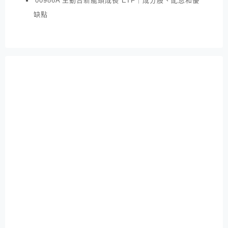
00986A 主動台新龍頭成長 ETF｜成分股、配息和優
缺點