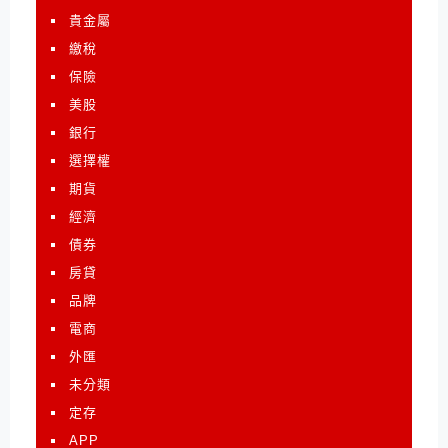
貴金屬
繳稅
保險
美股
銀行
選擇權
期貨
經濟
債券
房貸
品牌
電商
外匯
未分類
定存
APP