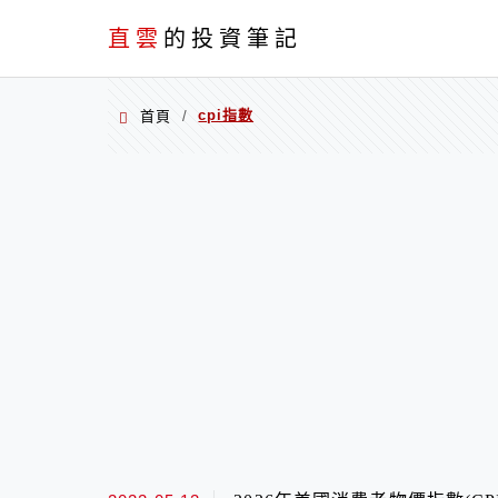
PC+M
直雲
的投資筆記
cpi指數
首頁
/
cpi指數