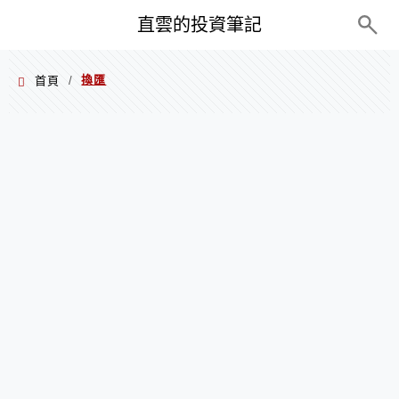
PC+M
直雲的投資筆記
換匯
首頁
/
換匯