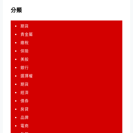
分類
期貨
貴金屬
繳稅
保險
美股
銀行
選擇權
期貨
經濟
債券
房貸
品牌
電商