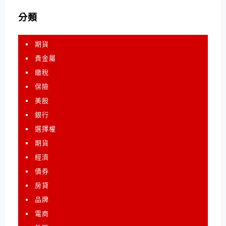
分類
期貨
貴金屬
繳稅
保險
美股
銀行
選擇權
期貨
經濟
債券
房貸
品牌
電商